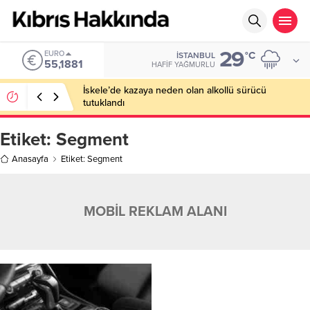
29
EURO
°C
İSTANBUL
55,1881
HAFIF YAĞMURLU
İskele’de kazaya neden olan alkollü sürücü
tutuklandı
Etiket:
Segment
Anasayfa
Etiket: Segment
MOBİL REKLAM ALANI