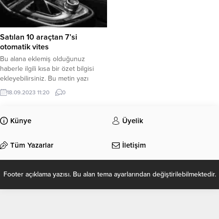
Satılan 10 araçtan 7’si
otomatik vites
Bu alana eklemiş olduğunuz
haberle ilgili kısa bir özet bilgisi
ekleyebilirsiniz. Bu metin yazı
düzenleme sayfasında “Özet”
18.09.2023 11:20
0
bölümünden eklenebilir. Özet
eklenmişse başlık altında kalın
olarak bu şekilde gösterilir,
Künye
Üyelik
eklenmemişse bu alan boş kalır.
Tüm Yazarlar
İletişim
Footer açıklama yazısı. Bu alan tema ayarlarından değiştirilebilmektedir.