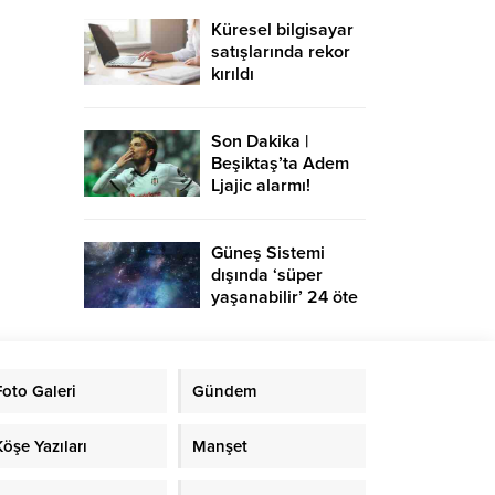
Küresel bilgisayar
satışlarında rekor
kırıldı
Son Dakika |
Beşiktaş’ta Adem
Ljajic alarmı!
Ocak’ta transfer…
Güneş Sistemi
dışında ‘süper
yaşanabilir’ 24 öte
gezegen keşfedildi
Foto Galeri
Gündem
Köşe Yazıları
Manşet