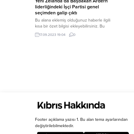
Yeni Zelanda’da Başbakan Ardern
liderliğindeki İşçi Partisi genel
seçimden galip çıktı
Bu alana eklemiş olduğunuz haberle ilgili
kısa bir özet bilgisi ekleyebilirsiniz. Bu
metin yazı düzenleme sayfasında “Özet”
17.09.2023 19:04
0
bölümünden eklenebilir. Özet
eklenmişse başlık altında kalın olarak bu
şekilde gösterilir, eklenmemişse bu alan
boş kalır.
Footer açıklama yazısı 1. Bu alan tema ayarlarından
değiştirilebilmektedir.