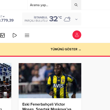
32
ST
°C
İSTANBUL
3.779,39
PARÇALI BULUTLU
TÜMÜNÜ GÖSTER →
Eski Fenerbahçeli Victor
rı
Moses, Spartak Moskova’ya