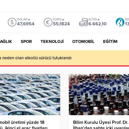
DOLAR
EURO
ALTIN
BI
47,6954
55,1824
6.662,10
1
AĞLIK
SPOR
TEKNOLOJİ
OTOMOBİL
EĞİTİM
a neden olan alkollü sürücü tutuklandı
obil üretimi yüzde 18
Bilim Kurulu Üyesi Prof. Dr.
ü, ikinci el araç fiyatları
İlhan’dan sahte içki uyarıla