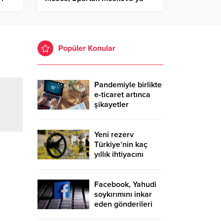
kiralandı
Popüler Konular
Pandemiyle birlikte
e-ticaret artınca
şikayetler
de katlandı
Yeni rezerv
Türkiye’nin kaç
yıllık ihtiyacını
karşılayacak?
Facebook, Yahudi
soykırımını inkar
eden gönderileri
yasaklıyor