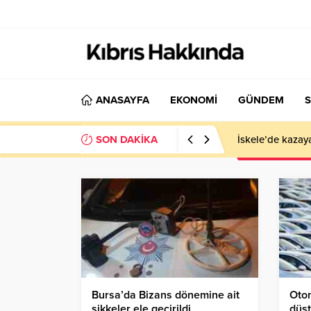
ANASAYFA
EKONOMİ
GÜNDEM
S
SON DAKİKA
İskele’de kazay
Bursa’da Bizans dönemine ait
Otom
sikkeler ele geçirildi
düşt