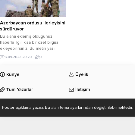
Azerbaycan ordusu ilerleyişini
sürdürüyor
Bu alana eklemiş olduğunuz
haberle ilgili kısa bir özet bilgisi
ekleyebilirsiniz. Bu metin yazı
düzenleme sayfasında “Özet”
17.09.2023 20:20
0
bölümünden eklenebilir. Özet
eklenmişse başlık altında kalın
olarak bu şekilde gösterilir,
Künye
Üyelik
eklenmemişse bu alan boş kalır.
Tüm Yazarlar
İletişim
Footer açıklama yazısı. Bu alan tema ayarlarından değiştirilebilmektedir.