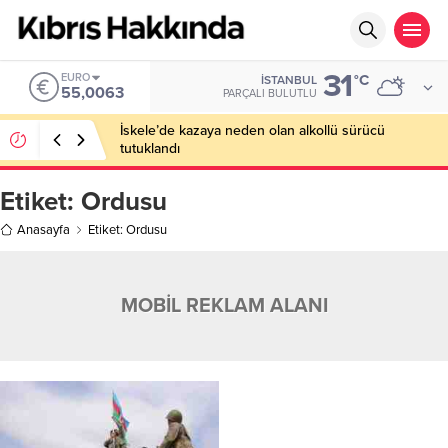
31
EURO
°C
İSTANBUL
55,0063
PARÇALI BULUTLU
İskele’de kazaya neden olan alkollü sürücü
tutuklandı
Etiket:
Ordusu
Anasayfa
Etiket: Ordusu
MOBİL REKLAM ALANI