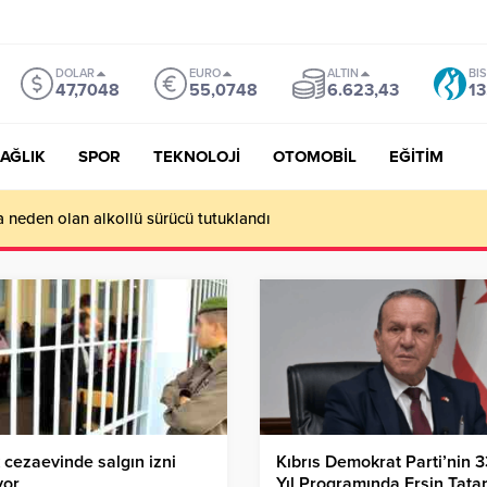
DOLAR
EURO
ALTIN
BI
47,7048
55,0748
6.623,43
13
AĞLIK
SPOR
TEKNOLOJİ
OTOMOBİL
EĞİTİM
a neden olan alkollü sürücü tutuklandı
 cezaevinde salgın izni
Kıbrıs Demokrat Parti’nin 3
yor
Yıl Programında Ersin Tatar