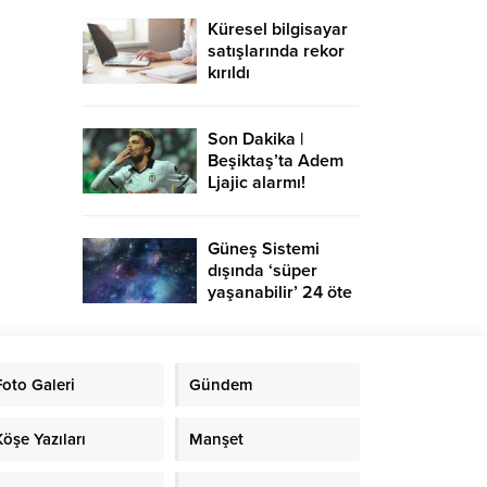
Küresel bilgisayar
satışlarında rekor
kırıldı
Son Dakika |
Beşiktaş’ta Adem
Ljajic alarmı!
Ocak’ta transfer…
Güneş Sistemi
dışında ‘süper
yaşanabilir’ 24 öte
gezegen keşfedildi
Foto Galeri
Gündem
Köşe Yazıları
Manşet