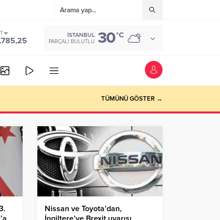
30
ST
°C
İSTANBUL
.785,25
PARÇALI BULUTLU
TÜMÜNÜ GÖSTER →
3.
Nissan ve Toyota’dan,
’a
İngiltere’ye Brexit uyarısı