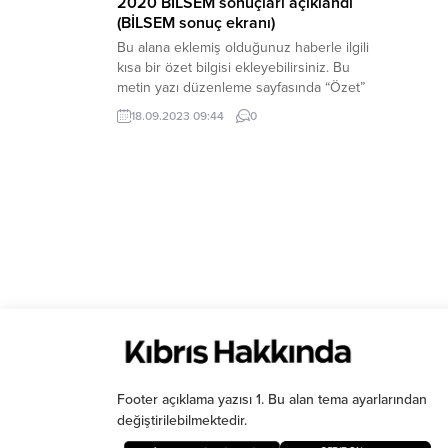
2020 BİLSEM sonuçları açıklandı
(BİLSEM sonuç ekranı)
Bu alana eklemiş olduğunuz haberle ilgili
kısa bir özet bilgisi ekleyebilirsiniz. Bu
metin yazı düzenleme sayfasında “Özet”
bölümünden eklenebilir. Özet
18.09.2023 09:44
0
eklenmişse başlık altında kalın olarak bu
şekilde gösterilir, eklenmemişse bu alan
boş kalır.
Footer açıklama yazısı 1. Bu alan tema ayarlarından
değiştirilebilmektedir.