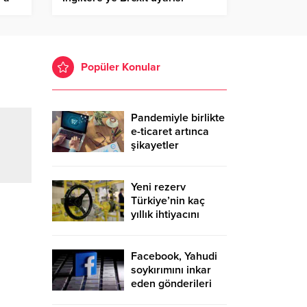
Popüler Konular
Pandemiyle birlikte
e-ticaret artınca
şikayetler
de katlandı
Yeni rezerv
Türkiye’nin kaç
yıllık ihtiyacını
karşılayacak?
Facebook, Yahudi
soykırımını inkar
eden gönderileri
yasaklıyor