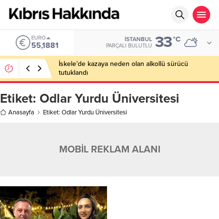
33
EURO
°C
İSTANBUL
55,1881
PARÇALI BULUTLU
İskele’de kazaya neden olan alkollü sürücü
tutuklandı
Etiket:
Odlar Yurdu Üniversitesi
Anasayfa
Etiket: Odlar Yurdu Üniversitesi
MOBİL REKLAM ALANI