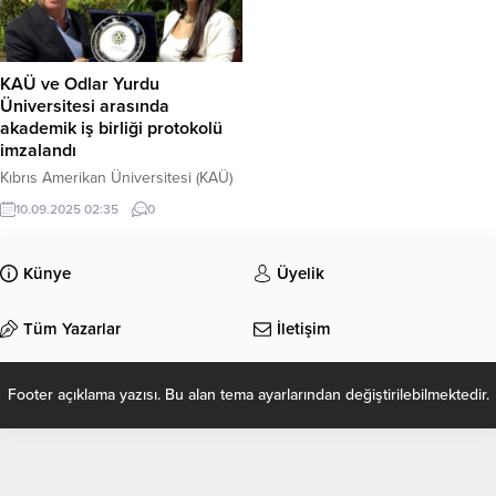
KAÜ ve Odlar Yurdu
Üniversitesi arasında
akademik iş birliği protokolü
imzalandı
Kıbrıs Amerikan Üniversitesi (KAÜ)
ile Azerbaycan’ın köklü
10.09.2025 02:35
0
yükseköğretim kurumlarından biri
olan, 1995 yılında kurulan ve
30’dan fazla lisans ve lisansüstü
Künye
Üyelik
programı ile binlerce öğrenciye
eğitim veren Odlar Yurdu
Tüm Yazarlar
İletişim
Üniversitesi arasında akademik ve
kültürel iş birliğini geliştirmek
amacıyla protokol imzalandı.
Footer açıklama yazısı. Bu alan tema ayarlarından değiştirilebilmektedir.