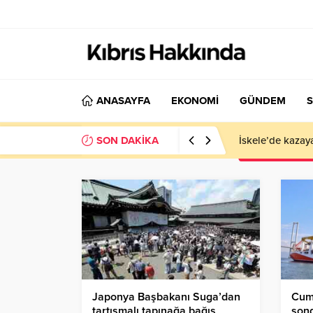
ANASAYFA
EKONOMİ
GÜNDEM
S
SON DAKİKA
El Nino Kıbrıs’
Japonya Başbakanı Suga’dan
Cum
tartışmalı tapınağa bağış
son