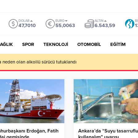
DOLAR
EURO
ALTIN
B
47,7010
55,0063
6.543,59
1
AĞLIK
SPOR
TEKNOLOJİ
OTOMOBİL
EĞİTİM
ı da Etkileyecek: Daha Sıcak Yaz, Daha Uzun Kuraklık Bekleniyor
hurbaşkanı Erdoğan, Fatih
Ankara’da “Suyu tasarrufl
daj gemisinde
kullanalım” uyarısı