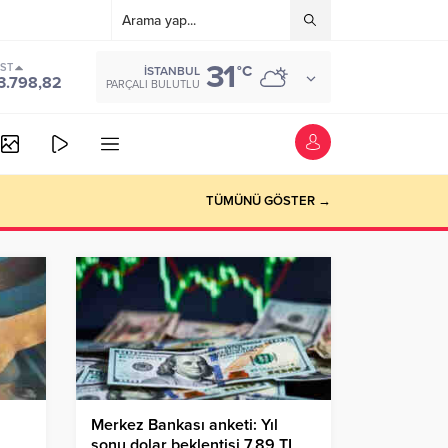
31
IST
°C
İSTANBUL
3.798,82
PARÇALI BULUTLU
TÜMÜNÜ GÖSTER →
u
Merkez Bankası anketi: Yıl
sonu dolar beklentisi 7.89 TL