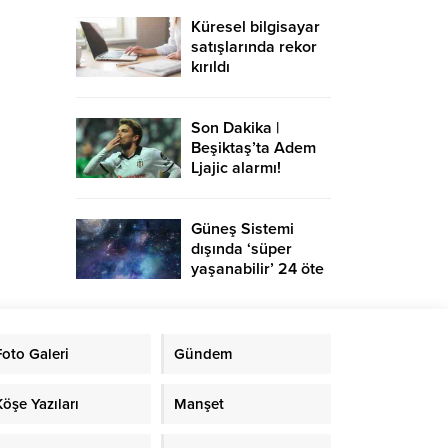
Küresel bilgisayar
satışlarında rekor
kırıldı
Son Dakika |
Beşiktaş’ta Adem
Ljajic alarmı!
Ocak’ta transfer…
Güneş Sistemi
dışında ‘süper
yaşanabilir’ 24 öte
gezegen keşfedildi
Foto Galeri
Gündem
Köşe Yazıları
Manşet