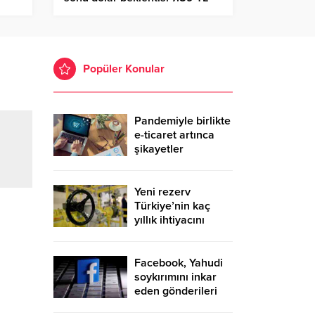
Popüler Konular
Pandemiyle birlikte
e-ticaret artınca
şikayetler
de katlandı
Yeni rezerv
Türkiye’nin kaç
yıllık ihtiyacını
karşılayacak?
Facebook, Yahudi
soykırımını inkar
eden gönderileri
yasaklıyor