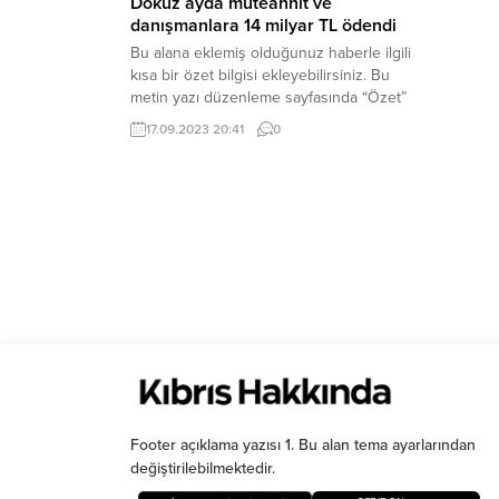
Dokuz ayda müteahhit ve
danışmanlara 14 milyar TL ödendi
Bu alana eklemiş olduğunuz haberle ilgili
kısa bir özet bilgisi ekleyebilirsiniz. Bu
metin yazı düzenleme sayfasında “Özet”
bölümünden eklenebilir. Özet
17.09.2023 20:41
0
eklenmişse başlık altında kalın olarak bu
şekilde gösterilir, eklenmemişse bu alan
boş kalır.
Footer açıklama yazısı 1. Bu alan tema ayarlarından
değiştirilebilmektedir.