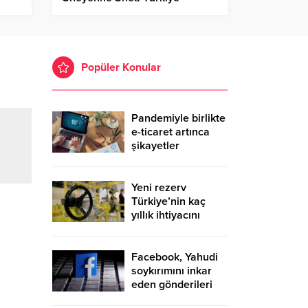
Instagram kararıyla şaşırttı
Popüler Konular
Pandemiyle birlikte
e-ticaret artınca
şikayetler
de katlandı
Yeni rezerv
Türkiye’nin kaç
yıllık ihtiyacını
karşılayacak?
Facebook, Yahudi
soykırımını inkar
eden gönderileri
yasaklıyor