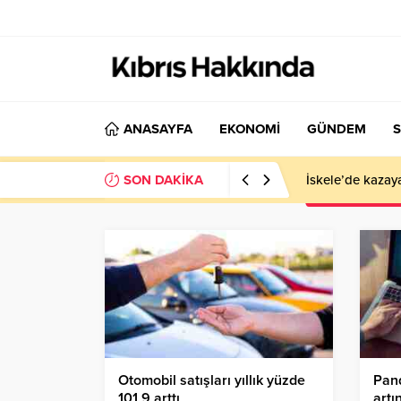
ANASAYFA
EKONOMİ
GÜNDEM
S
SON DAKİKA
İskele’de kazay
Otomobil satışları yıllık yüzde
Pand
101,9 arttı
artı