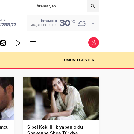
30
ST
°C
İSTANBUL
3.788,73
PARÇALI BULUTLU
TÜMÜNÜ GÖSTER →
umcu
Sibel Kekilli ilk yapan oldu
Sheyenne Shea Türkiye