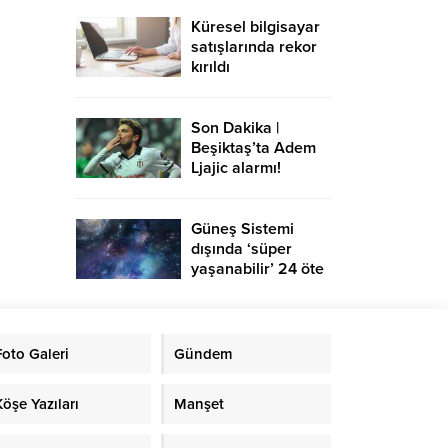
Küresel bilgisayar
satışlarında rekor
kırıldı
Son Dakika |
Beşiktaş’ta Adem
Ljajic alarmı!
Ocak’ta transfer…
Güneş Sistemi
dışında ‘süper
yaşanabilir’ 24 öte
gezegen keşfedildi
Foto Galeri
Gündem
Köşe Yazıları
Manşet