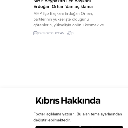
MHP Beypazarı İlçe Başkanı
Erdoğan Orhan’dan açıklama
MHP ilçe Başkanı Erdoğan Orhan,
partilerinin yükselişte olduğunu
görenlerin, yükselişin önünü kesmek ve
karalamak üzere oyun peşinde
10.09.2025 02:45
0
olduklarını bildirdi.
Footer açıklama yazısı 1. Bu alan tema ayarlarından
değiştirilebilmektedir.