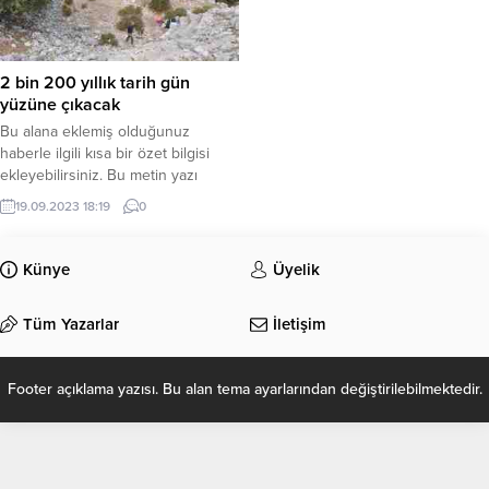
2 bin 200 yıllık tarih gün
yüzüne çıkacak
Bu alana eklemiş olduğunuz
haberle ilgili kısa bir özet bilgisi
ekleyebilirsiniz. Bu metin yazı
düzenleme sayfasında “Özet”
19.09.2023 18:19
0
bölümünden eklenebilir. Özet
eklenmişse başlık altında kalın
olarak bu şekilde gösterilir,
Künye
Üyelik
eklenmemişse bu alan boş kalır.
Tüm Yazarlar
İletişim
Footer açıklama yazısı. Bu alan tema ayarlarından değiştirilebilmektedir.