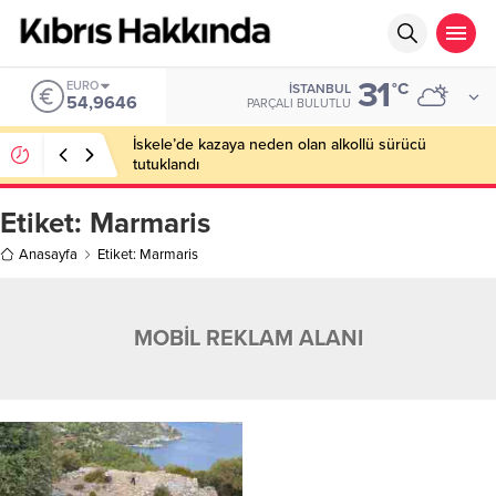
31
EURO
°C
İSTANBUL
54,9646
PARÇALI BULUTLU
İskele’de kazaya neden olan alkollü sürücü
tutuklandı
Etiket:
Marmaris
Anasayfa
Etiket: Marmaris
MOBİL REKLAM ALANI