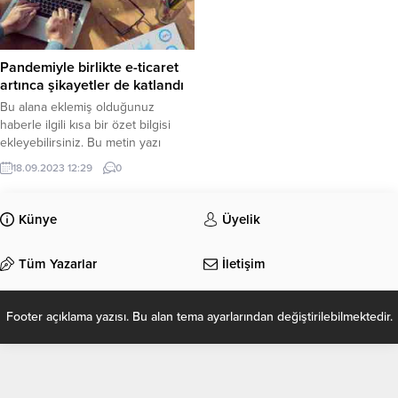
Pandemiyle birlikte e-ticaret
artınca şikayetler de katlandı
Bu alana eklemiş olduğunuz
haberle ilgili kısa bir özet bilgisi
ekleyebilirsiniz. Bu metin yazı
düzenleme sayfasında “Özet”
18.09.2023 12:29
0
bölümünden eklenebilir. Özet
eklenmişse başlık altında kalın
olarak bu şekilde gösterilir,
Künye
Üyelik
eklenmemişse bu alan boş kalır.
Tüm Yazarlar
İletişim
Footer açıklama yazısı. Bu alan tema ayarlarından değiştirilebilmektedir.