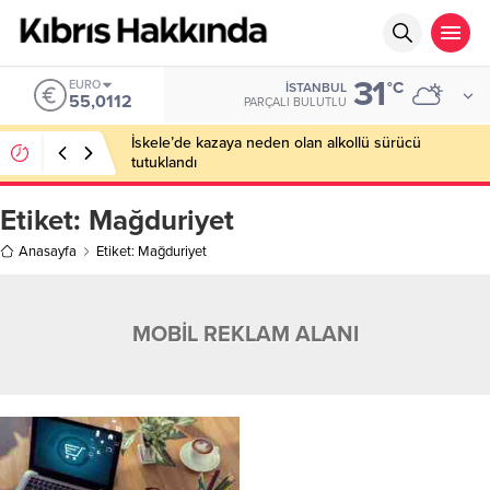
31
EURO
°C
İSTANBUL
55,0112
PARÇALI BULUTLU
İskele’de kazaya neden olan alkollü sürücü
tutuklandı
Etiket:
Mağduriyet
Anasayfa
Etiket: Mağduriyet
MOBİL REKLAM ALANI