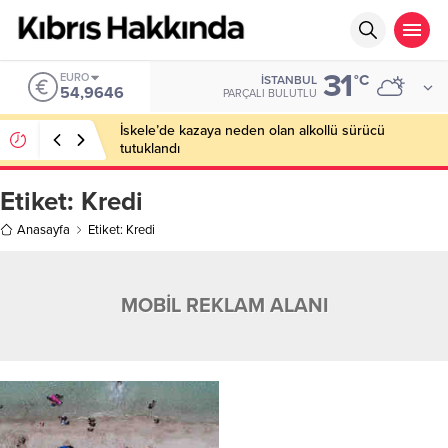
31
EURO
°C
İSTANBUL
54,9646
PARÇALI BULUTLU
İskele’de kazaya neden olan alkollü sürücü
tutuklandı
Etiket:
Kredi
Anasayfa
Etiket: Kredi
MOBİL REKLAM ALANI