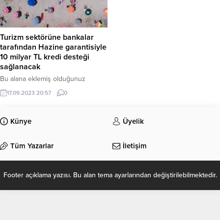
Turizm sektörüne bankalar
tarafından Hazine garantisiyle
10 milyar TL kredi desteği
sağlanacak
Bu alana eklemiş olduğunuz
haberle ilgili kısa bir özet bilgisi
17.09.2023 20:57
0
ekleyebilirsiniz. Bu metin yazı
düzenleme sayfasında “Özet”
bölümünden eklenebilir. Özet
Künye
Üyelik
eklenmişse başlık altında kalın
olarak bu şekilde gösterilir,
Tüm Yazarlar
İletişim
eklenmemişse bu alan boş kalır.
Footer açıklama yazısı. Bu alan tema ayarlarından değiştirilebilmektedir.