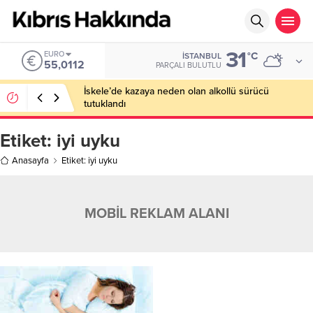
31
EURO
°C
İSTANBUL
55,0112
PARÇALI BULUTLU
İskele’de kazaya neden olan alkollü sürücü
tutuklandı
Etiket:
iyi uyku
Anasayfa
Etiket: iyi uyku
MOBİL REKLAM ALANI