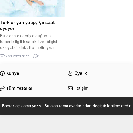
Türkler yan yatıp, 7,5 saat
uyuyor
Bu alana eklemiş olduğunuz
haberle ilgili kısa bir özet bilgisi
ekleyebilirsiniz. Bu metin yazı
düzenleme sayfasında “Özet”
17.09.2023 10:51
0
bölümünden eklenebilir. Özet
eklenmişse başlık altında kalın
olarak bu şekilde gösterilir,
Künye
Üyelik
eklenmemişse bu alan boş kalır.
Tüm Yazarlar
İletişim
Footer açıklama yazısı. Bu alan tema ayarlarından değiştirilebilmektedir.