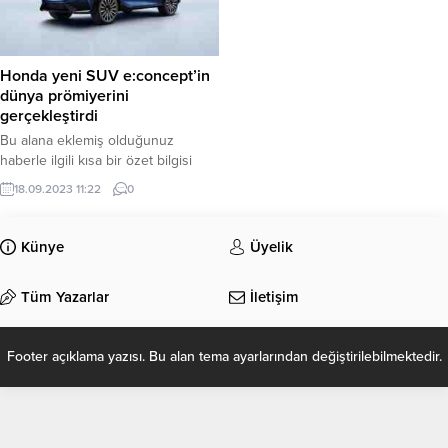
Honda yeni SUV e:concept’in
dünya prömiyerini
gerçekleştirdi
Bu alana eklemiş olduğunuz
haberle ilgili kısa bir özet bilgisi
ekleyebilirsiniz. Bu metin yazı
18.09.2023 11:22
0
düzenleme sayfasında “Özet”
bölümünden eklenebilir. Özet
eklenmişse başlık altında kalın
Künye
Üyelik
olarak bu şekilde gösterilir,
eklenmemişse bu alan boş kalır.
Tüm Yazarlar
İletişim
Footer açıklama yazısı. Bu alan tema ayarlarından değiştirilebilmektedir.