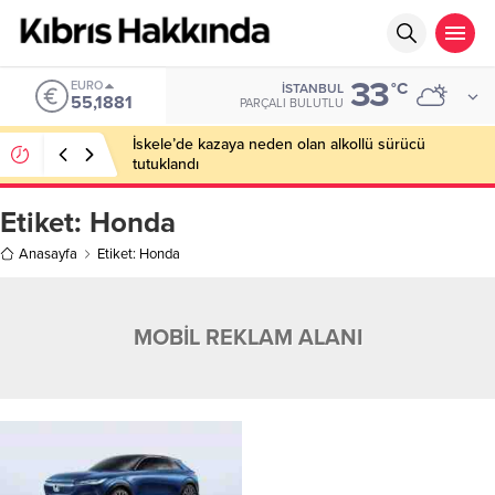
33
EURO
°C
İSTANBUL
55,1881
PARÇALI BULUTLU
İskele’de kazaya neden olan alkollü sürücü
tutuklandı
Etiket:
Honda
Anasayfa
Etiket: Honda
MOBİL REKLAM ALANI