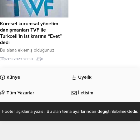
Küresel kurumsal yönetim
danışmanları TVF ile
Turkcell’in istikrarına “Evet”
dedi
Bu alana eklemiş olduğunuz
haberle ilgili kısa bir özet bilgisi
17.09.2023 20:39
0
ekleyebilirsiniz. Bu metin yazı
düzenleme sayfasında “Özet”
bölümünden eklenebilir. Özet
Künye
Üyelik
eklenmişse başlık altında kalın
olarak bu şekilde gösterilir,
Tüm Yazarlar
İletişim
eklenmemişse bu alan boş kalır.
Footer açıklama yazısı. Bu alan tema ayarlarından değiştirilebilmektedir.