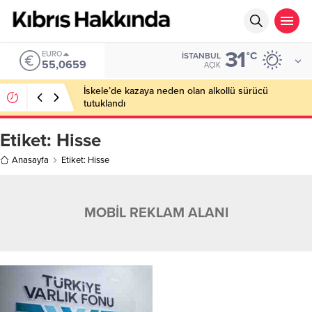
31
EURO
°C
İSTANBUL
55,0659
AÇIK
İskele’de kazaya neden olan alkollü sürücü
tutuklandı
Etiket:
Hisse
Anasayfa
Etiket: Hisse
MOBİL REKLAM ALANI