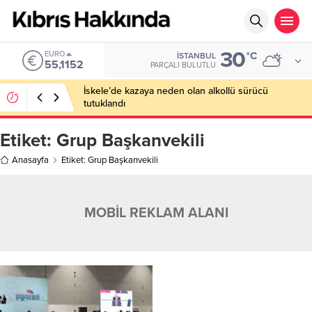
30
EURO
°C
İSTANBUL
55,1152
PARÇALI BULUTLU
İskele’de kazaya neden olan alkollü sürücü
tutuklandı
Etiket:
Grup Başkanvekili
Anasayfa
Etiket: Grup Başkanvekili
MOBİL REKLAM ALANI