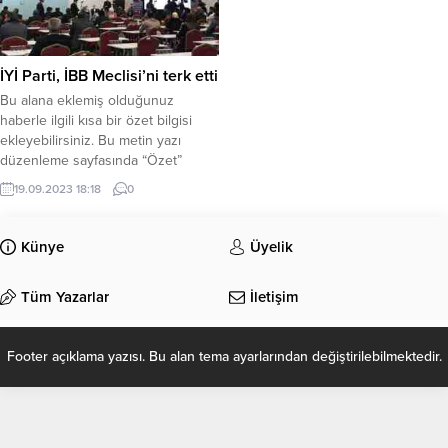
İYİ Parti, İBB Meclisi’ni terk etti
Bu alana eklemiş olduğunuz
haberle ilgili kısa bir özet bilgisi
ekleyebilirsiniz. Bu metin yazı
düzenleme sayfasında “Özet”
bölümünden eklenebilir. Özet
19.09.2023 18:18
0
eklenmişse başlık altında kalın
olarak bu şekilde gösterilir,
eklenmemişse bu alan boş kalır.
Künye
Üyelik
Tüm Yazarlar
İletişim
Footer açıklama yazısı. Bu alan tema ayarlarından değiştirilebilmektedir.