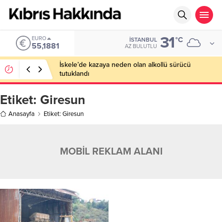
31
EURO
°C
İSTANBUL
55,1881
AZ BULUTLU
İskele’de kazaya neden olan alkollü sürücü
tutuklandı
Etiket:
Giresun
Anasayfa
Etiket: Giresun
MOBİL REKLAM ALANI