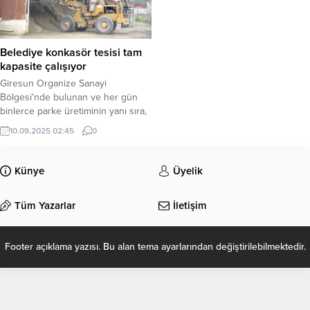
Belediye konkasör tesisi tam
kapasite çalışıyor
Giresun Organize Sanayi
Bölgesi'nde bulunan ve her gün
binlerce parke üretiminin yanı sıra,
bordür ve yağmursuyu oluğu
10.09.2025 02:45
0
imalatı yapılıyor.
Künye
Üyelik
Tüm Yazarlar
İletişim
Footer açıklama yazısı. Bu alan tema ayarlarından değiştirilebilmektedir.