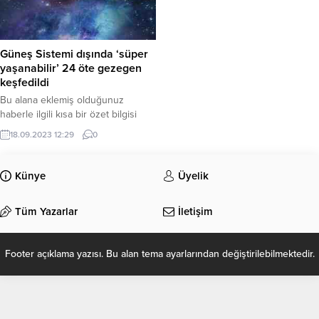
Güneş Sistemi dışında ‘süper
yaşanabilir’ 24 öte gezegen
keşfedildi
Bu alana eklemiş olduğunuz
haberle ilgili kısa bir özet bilgisi
ekleyebilirsiniz. Bu metin yazı
18.09.2023 12:29
0
düzenleme sayfasında “Özet”
bölümünden eklenebilir. Özet
eklenmişse başlık altında kalın
Künye
Üyelik
olarak bu şekilde gösterilir,
eklenmemişse bu alan boş kalır.
Tüm Yazarlar
İletişim
Footer açıklama yazısı. Bu alan tema ayarlarından değiştirilebilmektedir.