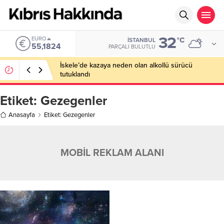
32
EURO
°C
İSTANBUL
55,1824
PARÇALI BULUTLU
İskele’de kazaya neden olan alkollü sürücü
tutuklandı
Etiket:
Gezegenler
Anasayfa
Etiket: Gezegenler
MOBİL REKLAM ALANI