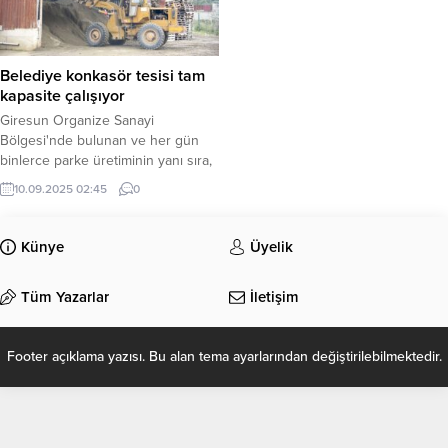
Belediye konkasör tesisi tam
kapasite çalışıyor
Giresun Organize Sanayi
Bölgesi'nde bulunan ve her gün
binlerce parke üretiminin yanı sıra,
bordür ve yağmursuyu oluğu
10.09.2025 02:45
0
imalatı yapılıyor.
Künye
Üyelik
Tüm Yazarlar
İletişim
Footer açıklama yazısı. Bu alan tema ayarlarından değiştirilebilmektedir.