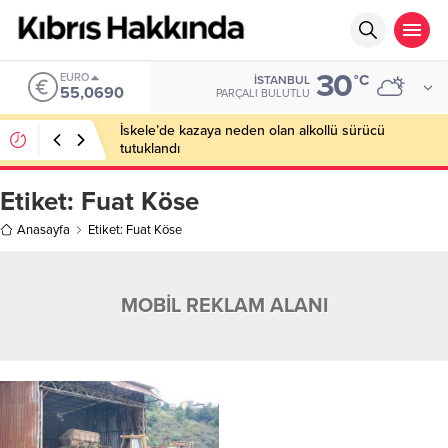
30
EURO
°C
İSTANBUL
55,0690
PARÇALI BULUTLU
İskele’de kazaya neden olan alkollü sürücü
tutuklandı
Etiket:
Fuat Köse
Anasayfa
Etiket: Fuat Köse
MOBİL REKLAM ALANI