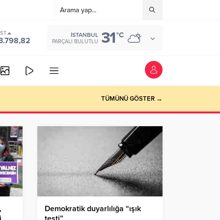
31
IST
°C
İSTANBUL
3.798,82
PARÇALI BULUTLU
TÜMÜNÜ GÖSTER →
,
Demokratik duyarlılığa “ışık
i
testi”