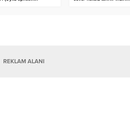
rtileri ve nedenleri
istedi
rdir?)
REKLAM ALANI