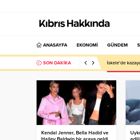
ANASAYFA
EKONOMİ
GÜNDEM
S
SON DAKİKA
İskele’de kazay
Kendal Jenner, Bella Hadid ve
Uyku
Hailey Baldwin bir araya geldi
edil