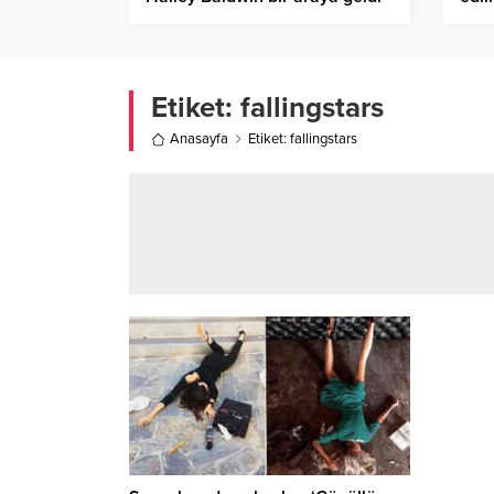
beli
nele
Etiket:
fallingstars
Anasayfa
Etiket: fallingstars