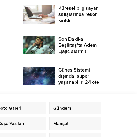
Küresel bilgisayar
satışlarında rekor
kırıldı
Son Dakika |
Beşiktaş’ta Adem
Ljajic alarmı!
Ocak’ta transfer…
Güneş Sistemi
dışında ‘süper
yaşanabilir’ 24 öte
gezegen keşfedildi
Foto Galeri
Gündem
Köşe Yazıları
Manşet