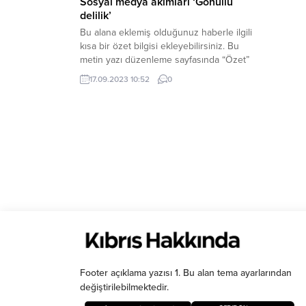
Sosyal medya akımları ‘Gönüllü
delilik’
Bu alana eklemiş olduğunuz haberle ilgili
kısa bir özet bilgisi ekleyebilirsiniz. Bu
metin yazı düzenleme sayfasında “Özet”
bölümünden eklenebilir. Özet
17.09.2023 10:52
0
eklenmişse başlık altında kalın olarak bu
şekilde gösterilir, eklenmemişse bu alan
boş kalır.
Footer açıklama yazısı 1. Bu alan tema ayarlarından
değiştirilebilmektedir.