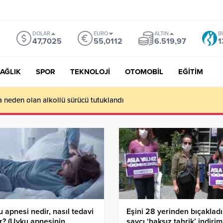
DOLAR
EURO
ALTIN
B
47,7025
55,0112
6.519,97
1
AĞLIK
SPOR
TEKNOLOJİ
OTOMOBİL
EĞİTİM
a neden olan alkollü sürücü tutuklandı
 apnesi nedir, nasıl tedavi
Eşini 28 yerinden bıçakladı
ir? (Uyku apnesinin
savcı ‘haksız tahrik’ indirim