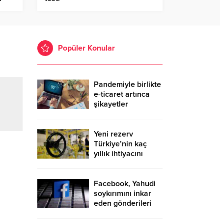
Popüler Konular
Pandemiyle birlikte
e-ticaret artınca
şikayetler
de katlandı
Yeni rezerv
Türkiye’nin kaç
yıllık ihtiyacını
karşılayacak?
Facebook, Yahudi
soykırımını inkar
eden gönderileri
yasaklıyor