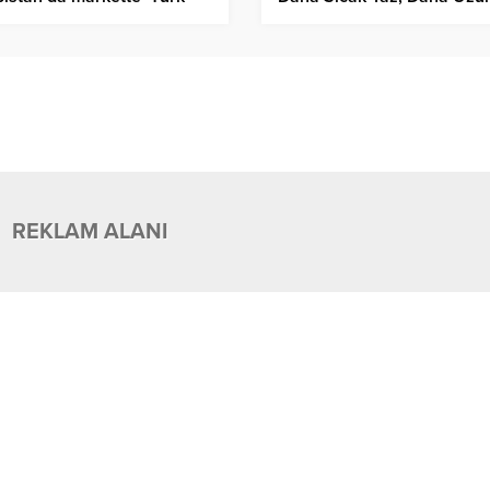
kalarına dokunmayın’
Kuraklık Bekleniyor
ları asıldı
REKLAM ALANI