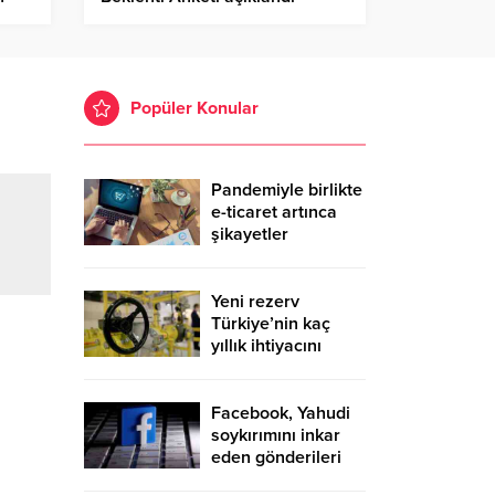
Popüler Konular
Pandemiyle birlikte
e-ticaret artınca
şikayetler
de katlandı
Yeni rezerv
Türkiye’nin kaç
yıllık ihtiyacını
karşılayacak?
Facebook, Yahudi
soykırımını inkar
eden gönderileri
yasaklıyor