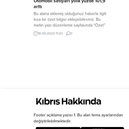
Otomobil satışları yıllık yüzde 101,9
arttı
Bu alana eklemiş olduğunuz haberle ilgili
kısa bir özet bilgisi ekleyebilirsiniz. Bu
metin yazı düzenleme sayfasında “Özet”
bölümünden eklenebilir. Özet
18.09.2023 11:20
0
eklenmişse başlık altında kalın olarak bu
şekilde gösterilir, eklenmemişse bu alan
boş kalır.
Footer açıklama yazısı 1. Bu alan tema ayarlarından
değiştirilebilmektedir.