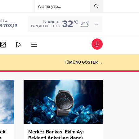
32
IST
°C
İSTANBUL
3.703,13
PARÇALI BULUTLU
TÜMÜNÜ GÖSTER →
cek:
Merkez Bankası Ekim Ayı
n
Beklenti Anketi açıklandı