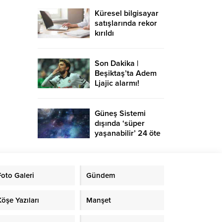
Küresel bilgisayar
satışlarında rekor
kırıldı
Son Dakika |
Beşiktaş’ta Adem
Ljajic alarmı!
Ocak’ta transfer…
Güneş Sistemi
dışında ‘süper
yaşanabilir’ 24 öte
gezegen keşfedildi
Foto Galeri
Gündem
Köşe Yazıları
Manşet