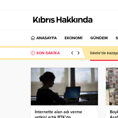
ANASAYFA
EKONOMİ
GÜNDEM
S
SON DAKİKA
İskele’de kazay
İnternette alan adı verme
Boyk
yetkisi artık BTK’da
Arab