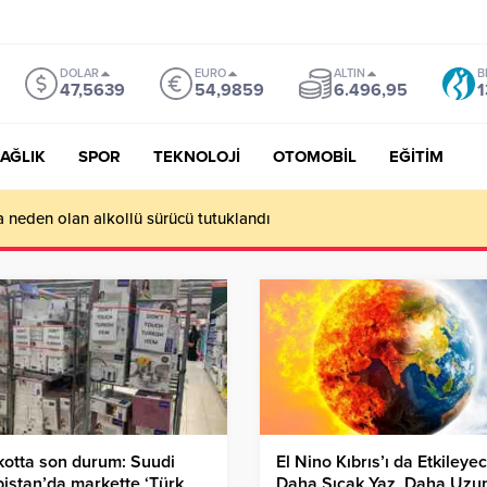
DOLAR
EURO
ALTIN
B
47,5639
54,9859
6.496,95
1
AĞLIK
SPOR
TEKNOLOJİ
OTOMOBİL
EĞİTİM
a neden olan alkollü sürücü tutuklandı
otta son durum: Suudi
El Nino Kıbrıs’ı da Etkileye
istan’da markette ‘Türk
Daha Sıcak Yaz, Daha Uzu