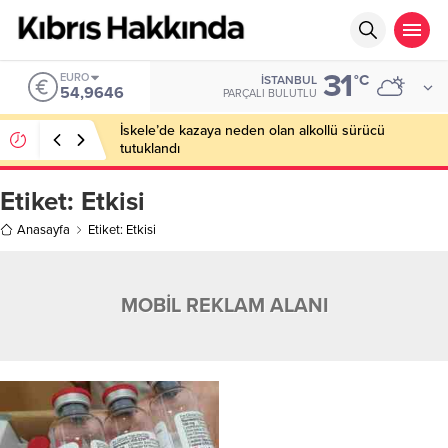
31
EURO
°C
İSTANBUL
54,9646
PARÇALI BULUTLU
İskele’de kazaya neden olan alkollü sürücü
tutuklandı
Etiket:
Etkisi
Anasayfa
Etiket: Etkisi
MOBİL REKLAM ALANI