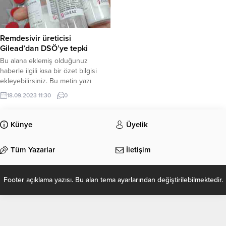
Remdesivir üreticisi
Gilead’dan DSÖ’ye tepki
Bu alana eklemiş olduğunuz
haberle ilgili kısa bir özet bilgisi
ekleyebilirsiniz. Bu metin yazı
düzenleme sayfasında “Özet”
18.09.2023 11:30
0
bölümünden eklenebilir. Özet
eklenmişse başlık altında kalın
olarak bu şekilde gösterilir,
Künye
Üyelik
eklenmemişse bu alan boş kalır.
Tüm Yazarlar
İletişim
Footer açıklama yazısı. Bu alan tema ayarlarından değiştirilebilmektedir.