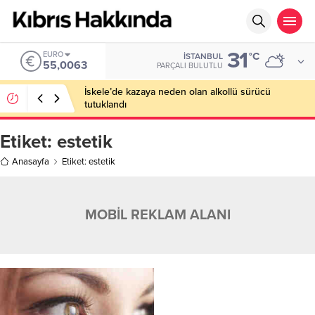
31
EURO
°C
İSTANBUL
55,0063
PARÇALI BULUTLU
İskele’de kazaya neden olan alkollü sürücü
tutuklandı
Etiket:
estetik
Anasayfa
Etiket: estetik
MOBİL REKLAM ALANI