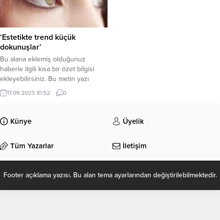
‘Estetikte trend küçük
dokunuşlar’
Bu alana eklemiş olduğunuz
haberle ilgili kısa bir özet bilgisi
ekleyebilirsiniz. Bu metin yazı
düzenleme sayfasında “Özet”
17.09.2023 10:52
0
bölümünden eklenebilir. Özet
eklenmişse başlık altında kalın
olarak bu şekilde gösterilir,
Künye
Üyelik
eklenmemişse bu alan boş kalır.
Tüm Yazarlar
İletişim
Footer açıklama yazısı. Bu alan tema ayarlarından değiştirilebilmektedir.