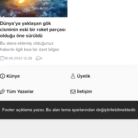
Dünya’ya yaklaşan gök
cisminin eski bir roket parçası
olduğu öne sürüldü
Bu alana eklemiş olduğunuz
haberle ilgili kısa bir özet bilgisi
ekleyebilirsiniz. Bu metin yazı
18.09.2023 12:28
0
düzenleme sayfasında “Özet”
bölümünden eklenebilir. Özet
eklenmişse başlık altında kalın
Künye
Üyelik
olarak bu şekilde gösterilir,
eklenmemişse bu alan boş kalır.
Tüm Yazarlar
İletişim
Footer açıklama yazısı. Bu alan tema ayarlarından değiştirilebilmektedir.