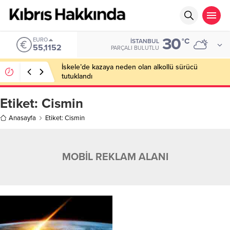
30
EURO
°C
İSTANBUL
55,1152
PARÇALI BULUTLU
İskele’de kazaya neden olan alkollü sürücü
tutuklandı
Etiket:
Cismin
Anasayfa
Etiket: Cismin
MOBİL REKLAM ALANI