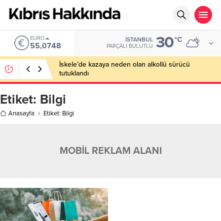
30
EURO
°C
İSTANBUL
55,0748
PARÇALI BULUTLU
İskele’de kazaya neden olan alkollü sürücü
tutuklandı
Etiket:
Bilgi
Anasayfa
Etiket: Bilgi
MOBİL REKLAM ALANI