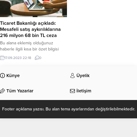
Ticaret Bakanlığı açıkladı:
Mesafeli satış aykırılıklarına
216 milyon 68 bin TL ceza
Bu alana eklemiş olduğunuz
haberle ilgili kısa bir özet bilgisi
ekleyebilirsiniz. Bu metin yazı
17.09.2023 22:18
0
düzenleme sayfasında “Özet”
bölümünden eklenebilir. Özet
eklenmişse başlık altında kalın
Künye
Üyelik
olarak bu şekilde gösterilir,
eklenmemişse bu alan boş kalır.
Tüm Yazarlar
İletişim
Footer açıklama yazısı. Bu alan tema ayarlarından değiştirilebilmektedir.