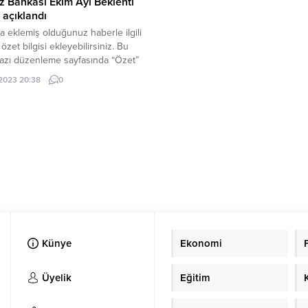
 Bankası Ekim Ayı Beklenti
 açıklandı
a eklemiş olduğunuz haberle ilgili
 özet bilgisi ekleyebilirsiniz. Bu
azı düzenleme sayfasında “Özet”
den eklenebilir. Özet
.2023 20:38
0
şse başlık altında kalın olarak bu
 gösterilir, eklenmemişse bu alan
r.
Künye
Ekonomi
Üyelik
Eğitim