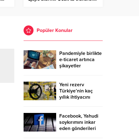
Popüler Konular
Pandemiyle birlikte
e-ticaret artınca
şikayetler
de katlandı
Yeni rezerv
Türkiye’nin kaç
yıllık ihtiyacını
karşılayacak?
Facebook, Yahudi
soykırımını inkar
eden gönderileri
yasaklıyor