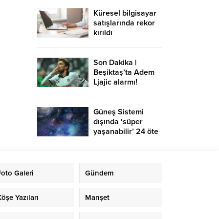
Küresel bilgisayar
satışlarında rekor
kırıldı
Son Dakika |
Beşiktaş’ta Adem
Ljajic alarmı!
Ocak’ta transfer…
Güneş Sistemi
dışında ‘süper
yaşanabilir’ 24 öte
gezegen keşfedildi
Foto Galeri
Gündem
Köşe Yazıları
Manşet