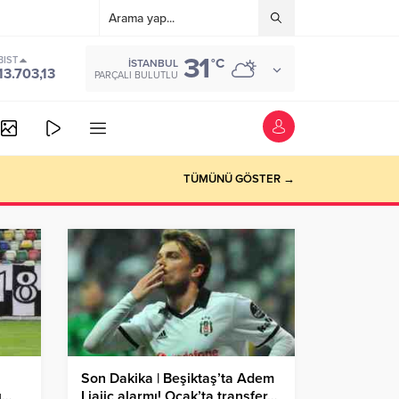
31
BIST
°C
İSTANBUL
13.703,13
PARÇALI BULUTLU
TÜMÜNÜ GÖSTER →
Son Dakika | Beşiktaş’ta Adem
ı…
Ljajic alarmı! Ocak’ta transfer…