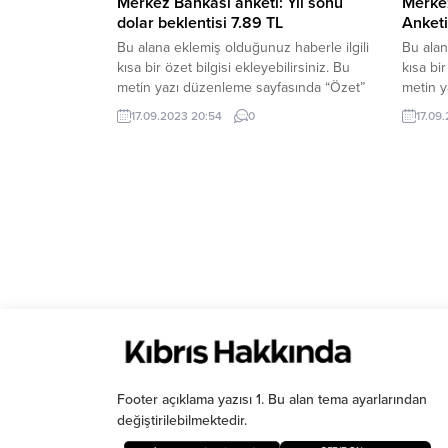
Merkez Bankası anketi: Yıl sonu
Merkez
dolar beklentisi 7.89 TL
Anketi
Bu alana eklemiş olduğunuz haberle ilgili
Bu alan
kısa bir özet bilgisi ekleyebilirsiniz. Bu
kısa bir
metin yazı düzenleme sayfasında “Özet”
metin y
bölümünden eklenebilir. Özet
bölümün
17.09.2023 20:54
0
17.09
eklenmişse başlık altında kalın olarak bu
eklenmi
şekilde gösterilir, eklenmemişse bu alan
şekilde
boş kalır.
boş kalı
Footer açıklama yazısı 1. Bu alan tema ayarlarından
değiştirilebilmektedir.