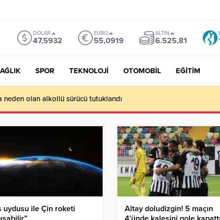
DOLAR
EURO
ALTIN
47,5932
55,0919
6.525,81
AĞLIK
SPOR
TEKNOLOJİ
OTOMOBİL
EĞİTİM
a neden olan alkollü sürücü tutuklandı
 uydusu ile Çin roketi
Altay doludizgin! 5 maçın
ışabilir”
4’ünde kalesini gole kapatt