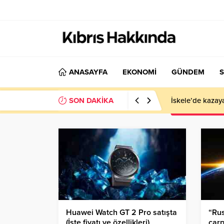
ANASAYFA
EKONOMİ
GÜNDEM
S
SON DAKİKA
İskele’de kazay
Huawei Watch GT 2 Pro satışta
“Rus
(İşte fiyatı ve özellikleri)
çarp