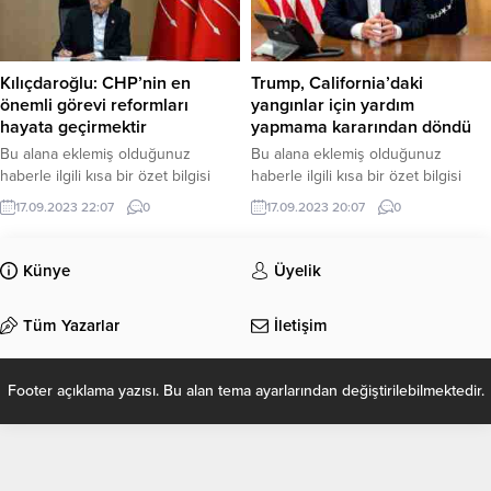
Kılıçdaroğlu: CHP’nin en
Trump, California’daki
önemli görevi reformları
yangınlar için yardım
hayata geçirmektir
yapmama kararından döndü
Bu alana eklemiş olduğunuz
Bu alana eklemiş olduğunuz
haberle ilgili kısa bir özet bilgisi
haberle ilgili kısa bir özet bilgisi
ekleyebilirsiniz. Bu metin yazı
ekleyebilirsiniz. Bu metin yazı
17.09.2023 22:07
0
17.09.2023 20:07
0
düzenleme sayfasında “Özet”
düzenleme sayfasında “Özet”
bölümünden eklenebilir. Özet
bölümünden eklenebilir. Özet
eklenmişse başlık altında kalın
eklenmişse başlık altında kalın
Künye
Üyelik
olarak bu şekilde gösterilir,
olarak bu şekilde gösterilir,
eklenmemişse bu alan boş kalır.
eklenmemişse bu alan boş kalır.
Tüm Yazarlar
İletişim
Footer açıklama yazısı. Bu alan tema ayarlarından değiştirilebilmektedir.