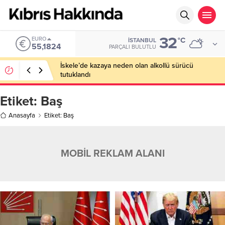
32
EURO
°C
İSTANBUL
55,1824
PARÇALI BULUTLU
İskele’de kazaya neden olan alkollü sürücü
tutuklandı
Etiket:
Baş
Anasayfa
Etiket: Baş
MOBİL REKLAM ALANI