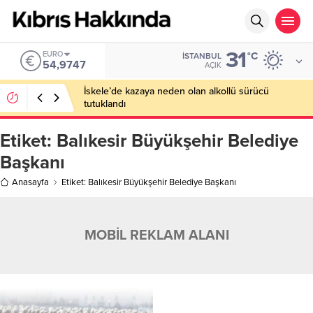
31
EURO
°C
İSTANBUL
54,9747
AÇIK
İskele’de kazaya neden olan alkollü sürücü
tutuklandı
Etiket:
Balıkesir Büyükşehir Belediye
Başkanı
Anasayfa
Etiket: Balıkesir Büyükşehir Belediye Başkanı
MOBİL REKLAM ALANI