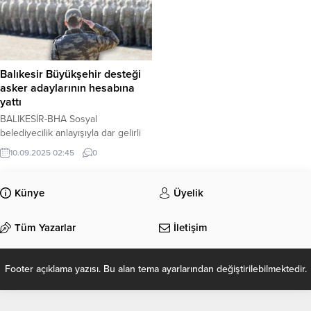
Balıkesir Büyükşehir desteği
asker adaylarının hesabına
yattı
BALIKESİR-BHA Sosyal
belediyecilik anlayışıyla dar gelirli
vatandaşların daima yanında olan
10.09.2025 02:45
0
Balıkesir Büyükşehir Belediye
Başkanı Ahmet Akın, seçim
döneminde askere gidecek
Künye
Üyelik
gençlere verdiği 5 bin TL destek
sözünü tuttu. Destek ödemeleri,
Tüm Yazarlar
İletişim
asker adaylarının hesaplarına
yatırıldı. Balıkesir’de ikamet eden
ve temel askerlik görevini yerine
Footer açıklama yazısı. Bu alan tema ayarlarından değiştirilebilmektedir.
getirecek olan dar gelirli gençler,
Balıkesir Büyükşehir Belediye...