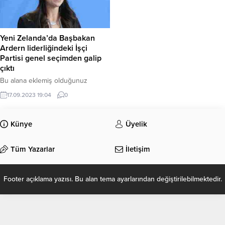
Yeni Zelanda’da Başbakan
Ardern liderliğindeki İşçi
Partisi genel seçimden galip
çıktı
Bu alana eklemiş olduğunuz
haberle ilgili kısa bir özet bilgisi
17.09.2023 19:04
0
ekleyebilirsiniz. Bu metin yazı
düzenleme sayfasında “Özet”
bölümünden eklenebilir. Özet
Künye
Üyelik
eklenmişse başlık altında kalın
olarak bu şekilde gösterilir,
Tüm Yazarlar
İletişim
eklenmemişse bu alan boş kalır.
Footer açıklama yazısı. Bu alan tema ayarlarından değiştirilebilmektedir.