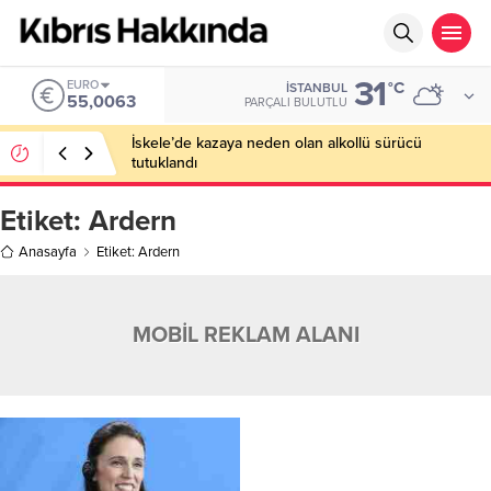
31
EURO
°C
İSTANBUL
55,0063
PARÇALI BULUTLU
İskele’de kazaya neden olan alkollü sürücü
tutuklandı
Etiket:
Ardern
Anasayfa
Etiket: Ardern
MOBİL REKLAM ALANI